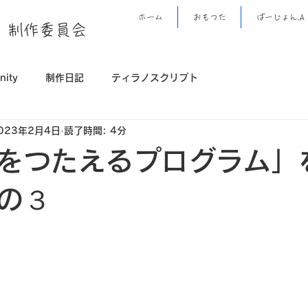
ホーム
おもつた
ばーじょん.A
」制作委員会
nity
制作日記
ティラノスクリプト
023年2月4日
読了時間: 4分
をつたえるプログラム」
の３
と評価されています。