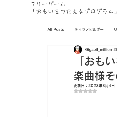
フリーゲーム
「おもいをつたえるプログラム
All Posts
ティラノビルダー
U
Gigabit_million
2
「おもい
楽曲様そ
更新日：
2023年3月4日
5つ星のうちNaN