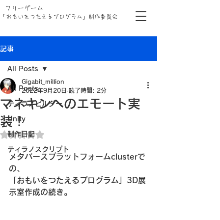
フリーゲーム
「おもいをつたえるプログラム」制作委員会
記事
All Posts
Gigabit_million
All Posts
2022年9月20日
読了時間: 2分
マネキンへのエモート実
ティラノビルダー
装！
Unity
制作日記
5つ星のうちNaNと評価されています。
ティラノスクリプト
メタバースプラットフォームclusterで
の、
「おもいをつたえるプログラム」3D展
示室作成の続き。