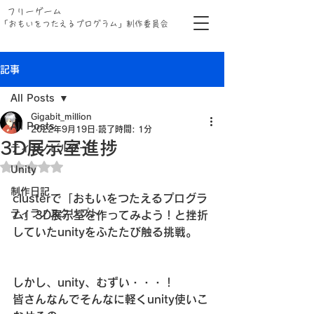
フリーゲーム
「おもいをつたえるプログラム」制作委員会
記事
All Posts
Gigabit_million
All Posts
2022年9月19日
読了時間: 1分
3D展示室進捗
ティラノビルダー
5つ星のうちNaNと評価されています。
Unity
制作日記
clusterで「おもいをつたえるプログラ
ティラノスクリプト
ム」3D展示室を作ってみよう！と挫折
していたunityをふたたび触る挑戦。
しかし、unity、むずい・・・！
皆さんなんでそんなに軽くunity使いこ