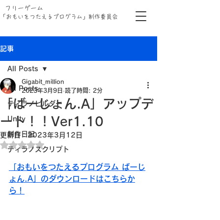
フリーゲーム
「おもいをつたえるプログラム」制作委員会
記事
All Posts
Gigabit_million
All Posts
2023年3月9日
読了時間: 2分
「ばーじょん.A」アップデ
ティラノビルダー
ート！！Ver1.10
Unity
制作日記
更新日：
2023年3月12日
5つ星のうちNaNと評価されています。
ティラノスクリプト
「おもいをつたえるプログラム ばーじ
ょん.A」のダウンロードはこちらか
ら！